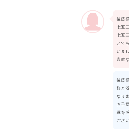
後藤
七五
七五
とて
いま
素敵
後藤
桜と
なり
お子
縁を
ござ