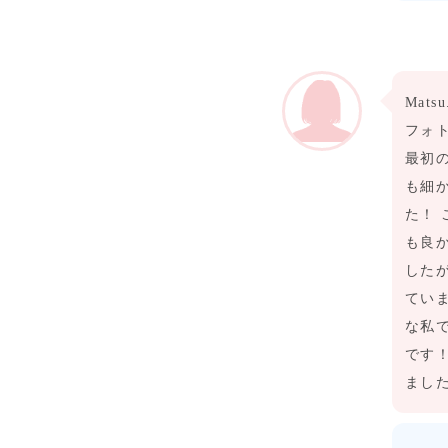
Mats
フォ
最初
も細
た！
も良
した
てい
な私
です
ました\(