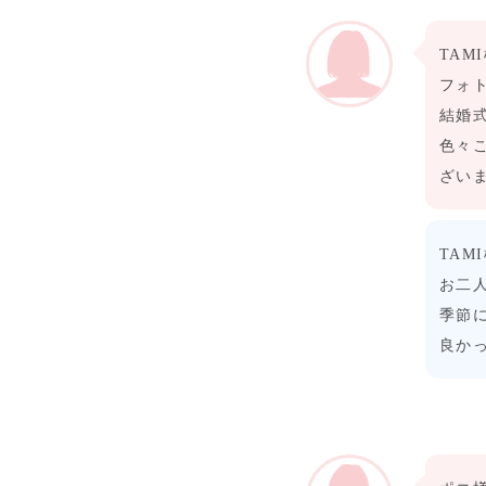
TAM
フォ
結婚
色々
ざい
TAM
お二
季節
良か