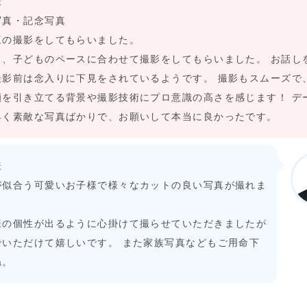
様
写真・記念写真
三の撮影をしてもらいました。
く、子どものペースに合わせて撮影をしてもらいました。 お話し
撮影前は念入りに下見をされているようです。 撮影もスムーズで
顔を引き立てる背景や撮影技術にプロ意識の高さを感じます！ デ
早く素敵な写真ばかりで、お願いして本当に良かったです。
様
が似合う可愛いお子様で様々なカットの良い写真が撮れま
。
様の個性が出るように心掛けて撮らせていただきましたが
でいただけて嬉しいです。 また家族写真などもご用命下
ね。