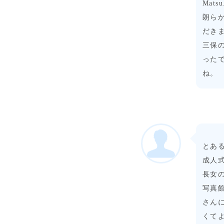
Mats
朗ら
だき
三保
った
ね。
とあ
成人
長女
写真
さん
くて