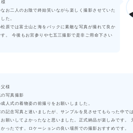
u.様
かなお二人のお陰で終始笑いながら楽しく撮影させていた
ました。
の松原では富士山と海をバックに素敵な写真が撮れて良か
です。 今後もお宮参りや七五三撮影で是非ご用命下さい
る父様
式の写真撮影
の成人式の着物姿の前撮りをお願いしました。
館の記念写真と迷いましたが、サンプルを見させてもらった中では
にお願いしてよかったなと思いました。正式納品が楽しみです。 
よかったです。ロケーションの良い場所での撮影おすすめです。