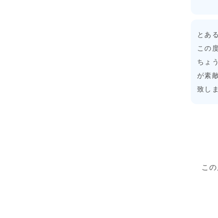
とあ
この
ちょ
が素
致し
この