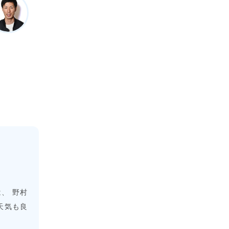
、 野村
天気も良