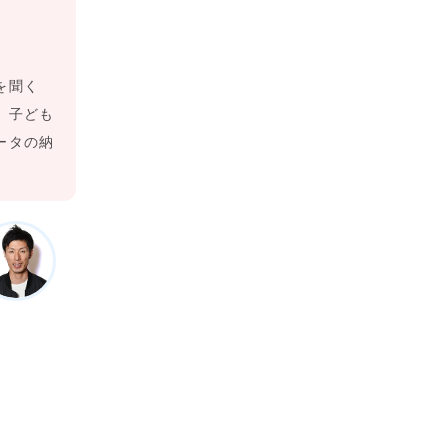
を聞く
、子ども
ータの納