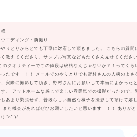
u.様
トウエディング・前撮り
のやりとりからとても丁寧に対応して頂きました。 こちらの質問
かく教えてくださり、サンプル写真などもたくさん見せてくださ
 このクオリティーでこの値段は破格なんじゃないか？！ってくら
かったです！！！ メールでのやりとりでも野村さんの人柄のよさ
が、実際に撮影して頂き、野村さんにお願いして本当によかった
ます。 アットホームな感じで楽しい雰囲気での撮影だったので、
でもあまり緊張せず、普段らしい自然な様子を撮影して頂けて嬉
！ また機会があればぜひお願いしたいと思います！！！ ありが
 ˆoˆ )/