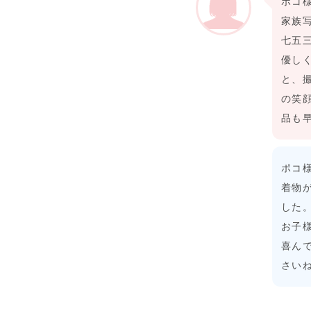
ポコ
家族
七五
優し
と、
の笑
品も
ポコ
着物
した
お子
喜ん
さい